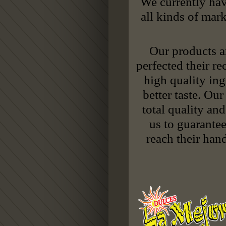
We currently hav
all kinds of mar
Our products a
perfected their r
high quality ing
better taste. Ou
total quality an
us to guarantee
reach their hand