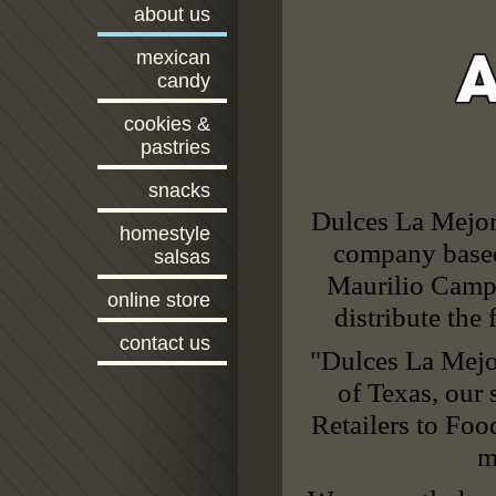
about us
mexican
candy
cookies &
pastries
snacks
Dulces La Mejor
homestyle
company
base
salsas
Maurilio Cam
online store
distribute the 
contact us
"Dulces La Mejor
of Texas, our 
Retailers to Foo
m